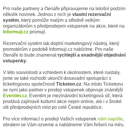
Pro naše partnery a čtenáře připravujeme na letošní podzim
několik novinek. Jednou z nich je
vlastní rezervační
systém
, který pomůže malým a středně velkým
organizátorům s předprodejem vstupenek na akce, které na
Informuji.cz
promují.
Rezervační systém tak doplní marketingový nástroj, který
promotérům v podobě Informuji.cz nabízíme. Pro naše
čtenáře to bude znamenat
rychlejší a snadnější objednání
vstupenky
.
V této souvislosti a vzhledem k okolnostem, které nastaly,
jsme se také rozhodli ukončit dosavadní spolupráci s
ticketingovou společností
Ticketon.cz
. Na místo Ticketonu
se nyní jako partner v prodeji vstupenek objevuje známější
Eventim.cz
. Eventim je mezinárodní ticketingová síť, která
prodává zajímavé kulturní akce nejen online, ale i v široké
síti předprodejních míst po celé České republice.
Pro více informací o prodeji Vašich vstupenek
nám napište
,
obratem se Vám ozveme a nabídneme Vám řešení na míru.